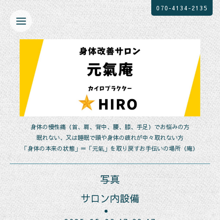
070-4134-2135
身体の慢性痛（首、肩、背中、腰、膝、手足）でお悩みの方
眠れない、又は睡眠で頭や身体の疲れが中々取れない方
「身体の本来の状態」＝「元氣」を取り戻すお手伝いの場所（庵）
写真
サロン内設備