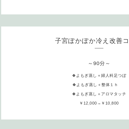
子宮ぽかぽか冷え改善
～90分～
🍀よもぎ蒸し＋婦人科足つぼ
🍀よもぎ蒸し＋整体１ｈ
🍀よもぎ蒸し＋アロマタッチ
￥12,000→￥10,800