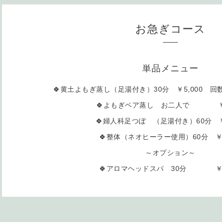
お急ぎコース
単品メニュー
🍀黄土よもぎ蒸し（足湯付き）30分 ￥5,000 回数
🍀よもぎペア蒸し お二人で ￥8
🍀婦人科足つぼ （足湯付き）60分 ￥7
🍀整体（ネオヒーラー使用）60分 ￥7
～オプション～
🍀アロマヘッドスパ 30分 ￥3,