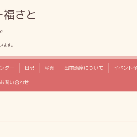
ー福さと
で
います。
ンダー
日記
写真
出前講座について
イベント
お問い合わせ