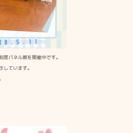
制度パネル展を開催中です。
示しています。
。
）