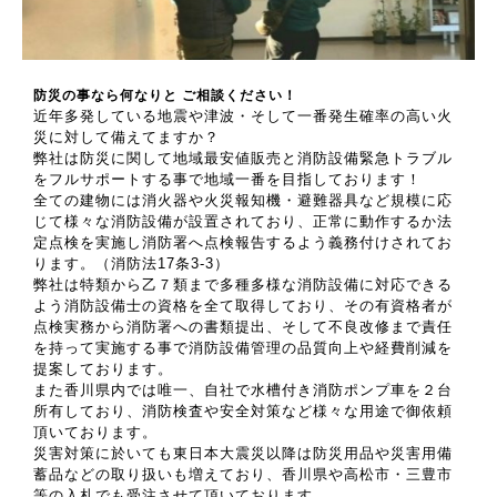
防災の事なら何なりと ご相談ください！
近年多発している地震や津波・そして一番発生確率の高い火
災に対して備えてますか？
弊社は防災に関して地域最安値販売と消防設備緊急トラブル
をフルサポートする事で地域一番を目指しております！
全ての建物には消火器や火災報知機・避難器具など規模に応
じて様々な消防設備が設置されており、正常に動作するか法
定点検を実施し消防署へ点検報告するよう義務付けされてお
ります。（消防法17条3-3）
弊社は特類から乙７類まで多種多様な消防設備に対応できる
よう消防設備士の資格を全て取得しており、その有資格者が
点検実務から消防署への書類提出、そして不良改修まで責任
を持って実施する事で消防設備管理の品質向上や経費削減を
提案しております。
また香川県内では唯一、自社で水槽付き消防ポンプ車を２台
所有しており、消防検査や安全対策など様々な用途で御依頼
頂いております。
災害対策に於いても東日本大震災以降は防災用品や災害用備
蓄品などの取り扱いも増えており、香川県や高松市・三豊市
等の入札でも受注させて頂いております。