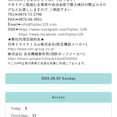
※ＢＣＰに取組む企業様や自治会様で購入検討の際はカタロ
グなどお渡ししますので ご相談下さい。
TEL⏩️0875-72-2799
FAX⏩️0875-56-3551
Email⏩️
info@fujitec119.com
SNS⏩️
https://www.instagram.com/fujitec.119/
https://www.facebook.com/fujitec119
★弊社代理店契約先★
日本ドライケミカル株式会社(防災機器メーカー)
https://www.ndc-group.co.jp/
株式会社 吉谷機械製作所(消防ポンプメーカー)
https://share.google/1XsqvQ1QxdOStNl6X
※このHPは香川県商工会員を対象に作成しております。
2026.08.09 Sunday
Access
Today :
8
Yesterday :
33