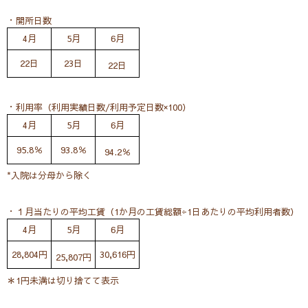
・開所日数
4月
5月
6月
22日
23日
22日
・利用率（利用実績日数/利用予定日数×100）
4月
5月
6月
95.8％
93.8％
94.2％
*入院は分母から除く
・１月当たりの平均工賃（1か月の工賃総額÷1日あたりの平均利用者数）
4月
5月
6月
28,804円
30,616円
25,807円
＊1円未満は切り捨てて表示