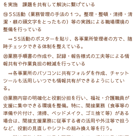
を実施 課題を共有して解決に繋げている
⑲５S活動（業務管理の手法の１つ。整理・整頓・清掃・清
潔・躾の頭文字をとったもの）等の実践による職場環境の
整備を行っている
⇒５S活動のポスターを貼り、各事業所管理者の方で、随
時チェックできる体制を整えている。
⑳業務手順書の作成や、記録・報告様式の工夫等による情
報共有や作業負担の軽減を行っている
⇒各事業所のパソコンに共有フォルダを作成、チャット
ツールも活用しいつでも情報共有ができるようにしてい
る。
㉓業務内容の明確化と役割分担を行い、福祉・介護職員が
支援に集中できる環境を整備。特に、間接業務（食事等の
準備や片付け、清掃、ベッドメイク、ゴミ捨て等）がある
場合は、間接支援業務に従事する者の活用や外注等で担う
など、役割の見直しやシフトの組み換え等を行う。​