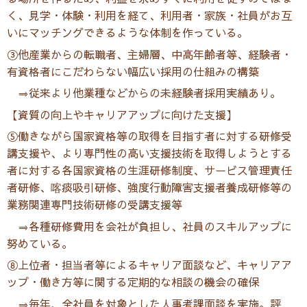
く、見学・体験・利用を経て、利用者・家族・社員がお互
いにマッチングできるような体制を作っている。
③
他産業からの転職者、主婦層、中高年齢者等、経験者・
有資格者にこだわらない幅広い採用の仕組みの構築
⇒従来より他業種などからの未経験者採用実績あり。
【資質の向上やキャリアアップに向けた支援】
⑤働きながら国家資格等の取得を目指す者に対する研修受
講支援や、より専門性の高い支援技術を取得しようとする
者に対する各国家資格の生涯研修制度、サービス管理責任
者研修、喀痰吸引研修、強度行動障害支援者養成研修等の
業務関連専門技術研修の受講支援等
⇒各種研修費用を会社が負担し、社員のスキルアップに
努めている。
⑧上位者・担当者等によるキャリア面談など、キャリアア
ップ・働き方等に関する定期的な相談の機会の確保
⇒毎年、全社員を対象とした人事考課面談を実施。評