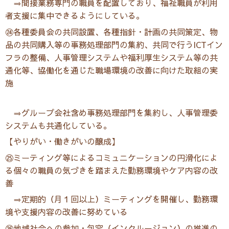
⇒間接業務専門の職員を配置しており、福祉職員が利用
者支援に集中できるようにしている。
㉔各種委員会の共同設置、各種指針・計画の共同策定、物
品の共同購入等の事務処理部門の集約、共同で行うICTイン
フラの整備、人事管理システムや福利厚生システム等の共
通化等、協働化を通じた職場環境の改善に向けた取組の実
施
⇒グループ会社含め事務処理部門を集約し、人事管理委
システムも共通化している。
【やりがい・働きがいの醸成】
㉕ミーティング等によるコミュニケーションの円滑化によ
る個々の職員の気づきを踏まえた勤務環境やケア内容の改
善
⇒定期的（月１回以上）ミーティングを開催し、勤務環
境や支援内容の改善に努めている
㉖地域社会への参加・包容（インクルージョン）の推進の