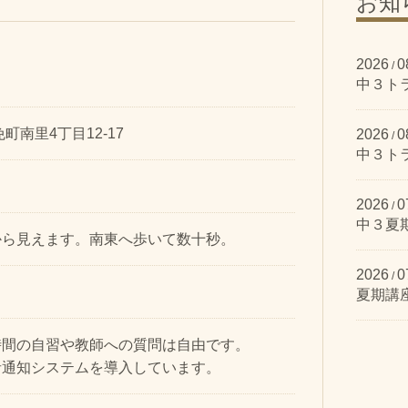
お知
2026
0
/
中３ト
町南里4丁目12-17
2026
0
/
中３ト
2026
0
/
中３夏
から見えます。南東へ歩いて数十秒。
2026
0
/
夏期講
時間の自習や教師への質問は自由です。
者通知システムを導入しています。