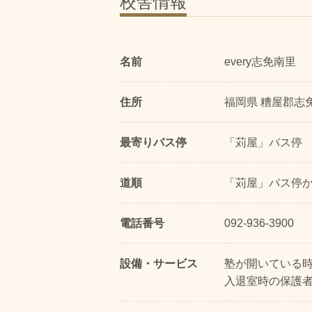
校舎情報
名前
every志免南里
住所
福岡県 糟屋郡志免
最寄りバス停
「苅屋」バス停
道順
「苅屋」バス停
電話番号
092-936-3900
設備・サービス
塾が開いている
入退室時の保護