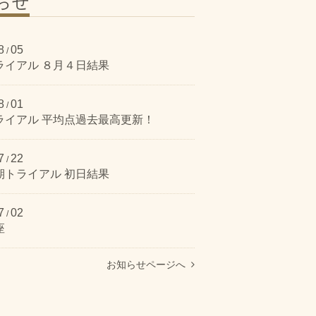
らせ
8
05
/
ライアル ８月４日結果
8
01
/
ライアル 平均点過去最高更新！
7
22
/
期トライアル 初日結果
7
02
/
座
お知らせページへ