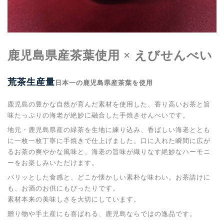
鹿児島県産茶葉使用 × えびせんべい
荒茶生産量
日本一の鹿児島県産茶葉を使用
鹿児島の豊かな自然が育んだ素材を使用した、香り高いお茶と旨
味たっぷりの海老が絶妙に融合した手焼きせんべいです。
地元・鹿児島県産の緑茶を生地に練り込み、香ばしい海老ととも
に一枚一枚丁寧に手焼きで仕上げました。口に入れた瞬間に広が
るお茶の爽やかな風味と、海老の旨味が織りなす絶妙なハーモニ
ーをお楽しみいただけます。
パリッとした食感と、どこか懐かしい素朴な味わい。お茶請けに
も、お酒のお供にもぴったりです。
素材本来の美味しさを大切にしています。
贈り物や手土産にも喜ばれる、鹿児島ならではの逸品です。