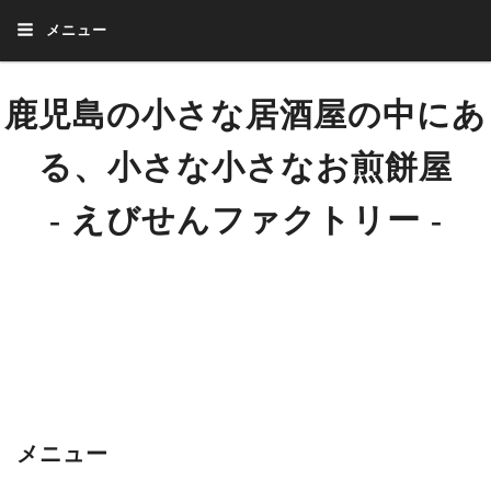
メニュー
鹿児島の小さな居酒屋の中にあ
る、小さな小さなお煎餅屋
‐ えびせんファクトリー ‐
はじまりは小さな小さな居酒屋。
お客様に喜んでもらえたらとお出しした手焼きせんべい。美味しいとか、い
まいちとか…。
それからはいろんな方からいろんなご意見、ご指導いただきました。
いろんな人から助けていただき、たくさんの方に助けていただき出会いをい
ただきました。
その一つ一つが形になって生まれたのが「えびせんファクトリー」末永くご
愛顧いただけましたら、幸いでございます。
メニュー