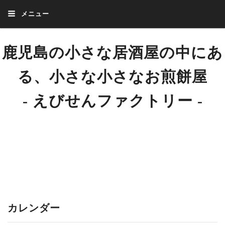
メニュー
鹿児島の小さな居酒屋の中にあ
る、小さな小さなお煎餅屋
‐ えびせんファクトリー ‐
はじまりは小さな小さな居酒屋。
お客様に喜んでもらえたらとお出しした手焼きせんべい。美味しいとか、い
まいちとか…。
それからはいろんな方からいろんなご意見、ご指導いただきました。
いろんな人から助けていただき、たくさんの方に助けていただき出会いをい
ただきました。
その一つ一つが形になって生まれたのが「えびせんファクトリー」末永くご
愛顧いただけましたら、幸いでございます。
カレンダー