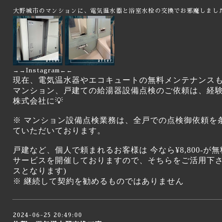
大野城市のマンションに、電気温水器と浴室水栓の交換でお邪魔しまし
→→
Instagram
←←
現在、電気温水器やエコキュートの無料メンテナンス
マンション、戸建ての給湯器設備点検のご依頼は、経
株式会社に💡
※ マンション設備点検業務は、全戸での点検御依頼を
ていただいております。
戸建など、個人で頼まれるお客様は 今なら¥8,800-
サービスを開催しておりますので、そちらをご活用下さ
スとなります)
※ 継続して契約を勧めるものではありません
2024-06-25 20:49:00