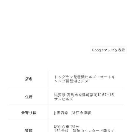
ドッグラン琵琶湖ヒルズ・オートキ
店名
ャンプ琵琶湖ヒルズ
滋賀県 高島市今津町福岡1167−15
住所
サンヒルズ
最寄り駅
jr湖西線 近江今津駅
駅から車で5分
道順
161号線 箱館山インターで降りて