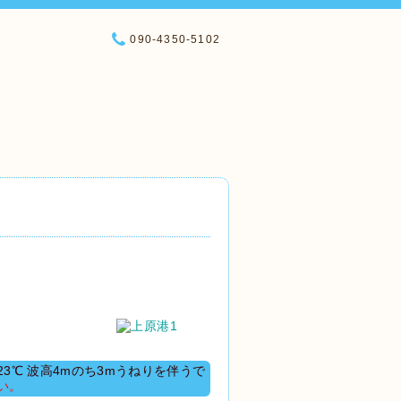
090-4350-5102
℃ 波高4mのち3mうねりを伴うで
い。