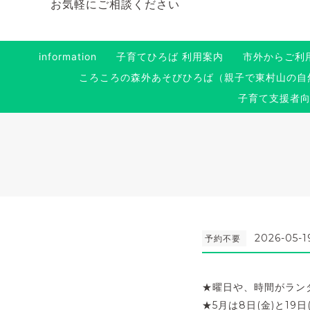
お気軽にご相談ください
information
子育てひろば 利用案内
市外からご利
ころころの森外あそびひろば（親子で東村山の自
子育て支援者
2026-05-1
予約不要
★曜日や、時間がラン
★5月は8日(金)と19