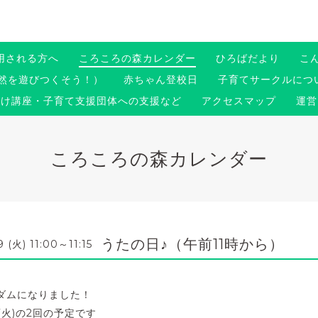
用される方へ
ころころの森カレンダー
ひろばだより
こ
然を遊びつくそう！）
赤ちゃん登校日
子育てサークルについ
向け講座・子育て支援団体への支援など
アクセスマップ
運営
ころころの森カレンダー
うたの日♪（午前11時から）
9 (火) 11:00～11:15
ダムになりました！
日(火)の2回の予定です