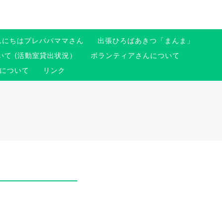
んにちはプレパパママさん
出張ひろばあきつ「まんま」
て (活動室貸出状況）
ボランティアさんについて
について
リンク