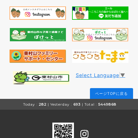
Select Language
▼
ページTOPに戻る
Today :
282
| Yesterday :
693
| Total :
5449868