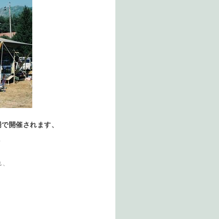
場で開催されます、
ト
れ、