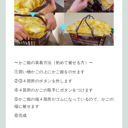
〜かご姫の装着方法（初めて被せる方）〜
①買い物かごの上にかご姫をのせます
②③４箇所のボタンを外します
④４箇所のかごの取手にボタンをつけます
⑤かご姫の端４箇所がゴムになっているので、かごの
端に被せます
⑥完成