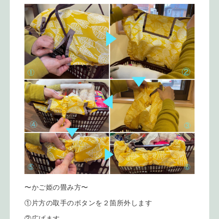
〜かご姫の畳み方〜
①片方の取手のボタンを２箇所外します
②広げます