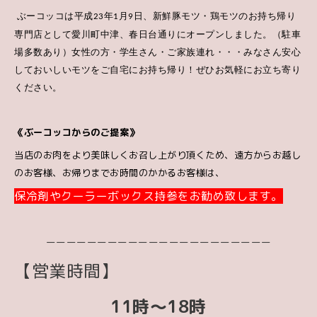
年
月
日、新鮮豚モツ・鶏モツのお持ち帰り
ぶーコッコは平成
23
1
9
専門店として愛川町中津、春日台通りにオープンしました。（駐車
場多数あり）女性の方・学生さん・ご家族連れ・・・みなさん安心
しておいしい
モツをご自宅にお持ち帰り！ぜひお気軽にお立ち寄り
ください。
《ぶーコッコからのご提案》
当店のお肉をより美味しくお召し上がり頂くため、遠方からお越し
のお客様、お帰りまでお時間のかかるお客様は、
保冷剤やクーラーボックス持参をお勧め致します。
ーーーーーーーーーーーーーーーーーーーーーー
【営業時間】
11時〜18時