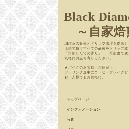
Black Diam
～自家焙
珈琲豆の販売とドリップ珈琲を提供し
店頭で扱うすべての品種をドリップ致
『焙煎したての香り』 『焙煎度で
気軽にお立ち寄りください。
★バイクのお客様 大歓迎！
ツーリング途中にコーヒーブレイクど
お一人様でもお気軽に。
トップページ
インフォメーション
写真