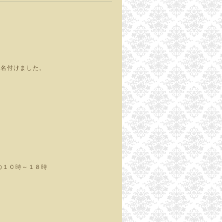
』と名付けました。
の１０時～１８時
。