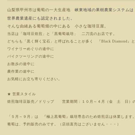
峡東地域の果樹農業システムは
山梨県甲州市は葡萄の一大生産地
世界農業遺産にも認定されました。
そんな由緒ある葡萄畑の中にある 小さな珈琲豆屋。
当店は「珈琲豆焙煎」と「黒葡萄栽培」 二刀流のお店です。
どちらも「黒く輝く宝石」と呼ばれることが多く 『Black Diamond
ワイナリーめぐりの途中に
バイクツーリングの途中に
お散歩の途中に
農作業の途中に
お気軽にお立ち寄りください。
★ 営業スタイル
焙煎珈琲豆販売／ドリップ 営業期間：１０月～４月（金 土 日）
「５月～９月」は 『極上黒葡萄』栽培専念のため焙煎店は休業します
葡萄は、予約販売のみです。（店頭直売はございません・・・）