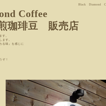
Black Diamon
ond Coffee
煎珈琲豆 販売店
ます。
します。
変わる味』を感じに
うぞ！