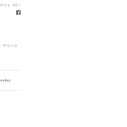
Tel /
アウト
・デリバリ
turday