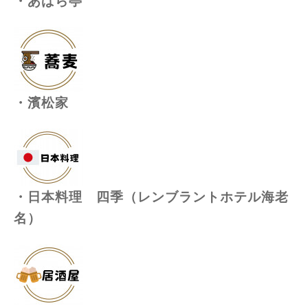
・あばら亭
・濱松家
・日本料理 四季（レンブラントホテル海老
名）