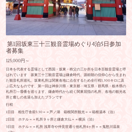
第1回坂東三十三観音霊場めぐり4泊5日参加
者募集
125,000円～
日本を代表する霊場として西国・坂東・秩父の三か所を日本百観音霊場と呼
ばれています 坂東三十三観音霊場は鎌倉時代、源頼朝の信仰心から生まれ
た観音札所巡礼、坂東札所は関東各地に点在するため全行程1,300キロに及
ぶ広大なものです、第一回は神奈川県・東京都・埼玉県・群馬県・栃木県の
札所①～⑲番を巡ります、鎌倉時代から続く関東屈指の札所、各地の観光名
所と癒しの名湯も加えたプランです
行程
1日目 相生庁舎前5:30＝＝芦ノ湖 箱根関所観光＝＝箱根湯本（泊）
2日目 ホテル＝＝札所９ヶ所と鎌倉大仏＝＝横浜（泊）
3日目 ホテル＝＝札所 浅草寺や仲見世通り他札所4ヶ所＝＝鬼怒川温泉