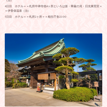
（泊）
4日目 ホテル＝＝札所中禅寺他4ヶ所といろは坂・華厳の滝・日光東照宮＝
＝伊香保温泉（泊）
5日目 ホテル＝＝札所2ヶ所＝＝相生庁舎21:00