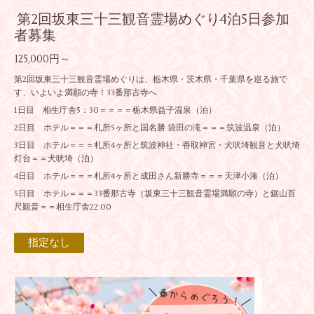
第2回坂東三十三観音霊場めぐり4泊5日参加
者募集
125,000円～
第2回坂東三十三観音霊場めぐりは、栃木県・茨木県・千葉県を巡る旅で
す、いよいよ満願の寺！33番那古寺へ
1日目 相生庁舎5：30＝＝＝＝栃木県益子温泉（泊）
2日目 ホテル＝＝＝札所5ヶ所と国名勝 袋田の滝＝＝＝筑波温泉（泊）
3日目 ホテル＝＝＝札所4ヶ所と筑波神社・香取神宮・犬吠埼観音と犬吠埼
灯台＝＝犬吠埼（泊）
4日目 ホテル＝＝＝札所4ヶ所と成田さん新勝寺＝＝＝天津小湊（泊）
5日目 ホテル＝＝＝33番那古寺（坂東三十三観音霊場満願の寺）と鋸山百
尺観音＝＝相生庁舎22:00
指定なし