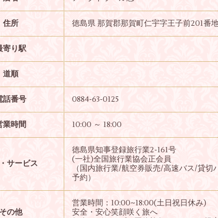
住所
徳島県 那賀郡那賀町仁宇字王子前201番地
最寄り駅
道順
電話番号
0884-63-0125
営業時間
10:00 ～ 18:00
徳島県知事登録旅行業2-161号
(一社)全国旅行業協会正会員
・サービス
（国内旅行業/航空券販売/高速バス/貸切
予約）
営業時間：10:00~18:00(土日祝日休み)
その他
安全・安心笑顔咲く旅へ