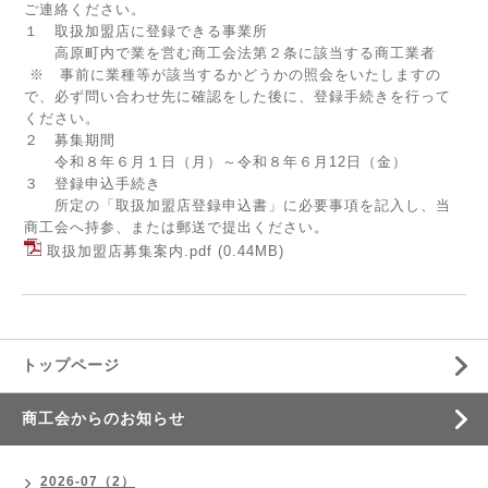
ご連絡ください。
１ 取扱加盟店に登録できる事業所
高原町内で業を営む商工会法第２条に該当する商工業者
※ 事前に業種等が該当するかどうかの照会をいたしますの
で、必ず問い合わせ先に確認をした後に、登録手続きを行って
ください。
２ 募集期間
令和８年６月１日（月）～令和８年６月12日（金）
３ 登録申込手続き
所定の「取扱加盟店登録申込書」に必要事項を記入し、当
商工会へ持参、または郵送で提出ください。
取扱加盟店募集案内.pdf
(0.44MB)
トップページ
商工会からのお知らせ
2026-07（2）