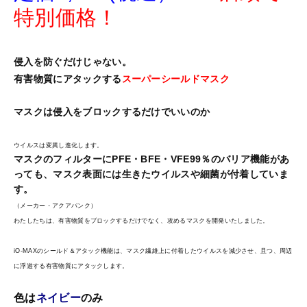
特別価格！
侵入を防ぐだけじゃない。
有害物質にアタックする
スーパーシールドマスク
マスクは侵入をブロックするだけでいいのか
ウイルスは変異し進化します。
マスクのフィルターにPFE・BFE・VFE99％のバリア機能があ
っても、マスク表面には生きたウイルスや細菌が付着していま
す。
（メーカー・アクアバンク）
わたしたちは、有害物質をブロックするだけでなく、攻めるマスクを開発いたしました。
iO-MAXのシールド＆アタック機能は、マスク繊維上に付着したウイルスを減少させ、且つ、周辺
に浮遊する有害物質にアタックします。
色は
ネイビー
のみ