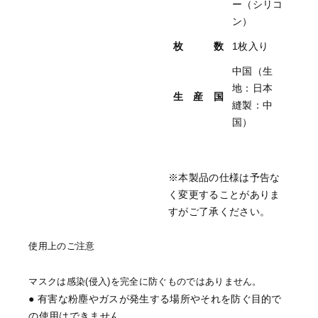
ー（シリコ
ン）
枚 数
1枚入り
中国（生
地：日本
生 産 国
縫製：中
国）
※本製品の仕様は予告な
く変更することがありま
すがご了承ください。
使用上のご注意
マスクは感染(侵入)を完全に防ぐものではありません。
● 有害な粉塵やガスが発生する場所やそれを防ぐ目的で
の使用はできません。