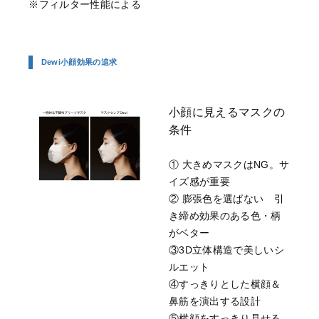
※フィルター性能による
Dewi小顔効果の追求
小顔に見えるマスクの
条件
① 大きめマスクはNG。サ
イズ感が重要
② 膨張色を選ばない 引
き締め効果のある色・柄
がベター
③3D立体構造で美しいシ
ルエット
④すっきりとした横顔＆
鼻筋を演出する設計
⑤横顔をすっきり見せる