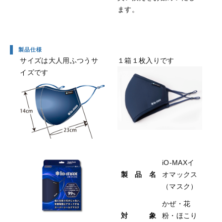
ます。
製品仕様
サイズは大人用ふつうサ
１箱１枚入りです
イズです
iO-MAXイ
製 品 名
オマックス
（マスク）
かぜ・花
対 象
粉・ほこり