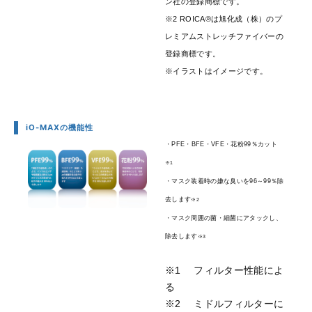
ン社の登録商標です。
※2 ROICA®は旭化成（株）のプ
レミアムストレッチファイバーの
登録商標です。
※イラストはイメージです。
iO-MAXの機能性
・PFE・BFE・VFE・花粉99％カット
※1
・マスク装着時の嫌な臭いを96～99％除
去します
※2
・マスク周囲の菌・細菌にアタックし、
除去します
※3
※1 フィルター性能によ
る
※2 ミドルフィルターに