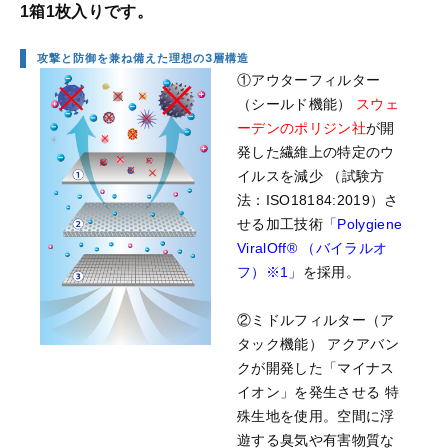
1箱1枚入りです。
攻撃と防御を兼ね備えた理想の3層構造
①アウターフィルター
（シールド機能）
スウェ
ーデンのポリジン社
が開
発した繊維上の特定のウ
イルスを減少 （試験⽅
法：ISO18184:2019）さ
せる加⼯技術
「Polygiene
ViralOff® （バイラルオ
フ）※1」
を採⽤。
②ミドルフィルター（ア
タック機能） アクアバン
クが開発した「マイナス
イオン」を発生させる 特
殊生地を使用。空間に浮
遊する臭気や有害物質な