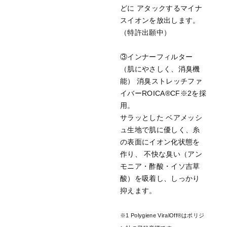
どに アタックするマイナ
スイオンを放出します。
（特許出願中）
③インナーフィルター
（肌にやさしく、消臭機
能） 消臭ストレッチファ
イバーROICA®CF※2を採
用。
サラッとした ベアメッシ
ュ生地で肌に優しく、糸
の表面にイオン化状態を
作り、 不快な臭い（アン
モニア・酢酸・イソ吉草
酸）を吸着し、しっかり
抑えます。
※1 Polygiene ViralOff®はポリジ