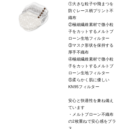
①大きな粒子や飛まつを
防ぐレース柄プリント不
織布
②極細繊維素材で微小粒
子をカットするメルトブ
ローン生地フィルター
③マスク形状を保持する
厚手不織布
④極細繊維素材で微小粒
子をカットするメルトブ
ローン生地フィルター
⑤柔らかく肌に優しい
KN95フィルター
安心と快適性を兼ね備え
ています
・メルトブローン不織布
の2枚重ねで安心感をプラ
ス