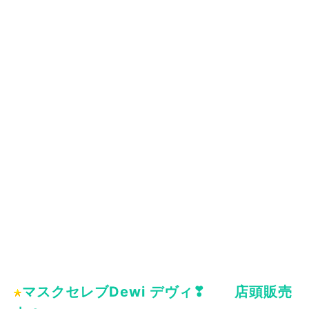
スク
。
有害物質にアタックする
スーパーシールドマ
スク
入 を防ぐだけじゃ
ない。
有害物質にアタックする
スーパーシールドマスク
マスクセレブDewi デヴィ❣ 店頭販売