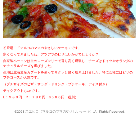
初登場！「マルコのママのやさしいケーキ」です。
寒くなってきましたね、アツアツのピザはいかがでしょうか？
自家製ベーコンは生のローズマリーで香り高く燻製し チーズはドイツやオランダの
ナチュラルチーズを選びました。
生地は北海道産カプートを使ってサクッと薄く焼き上げました。特に女性にはピザの
プチコースが人気です。
（プチサイズのピザ・サラダ・ドリンク・プチケーキ、アイス付き）
テイクアウトもOKです。
L：９８０円 M：７８０円 S:５８０円（税別）
©2026
スエヒロ（マルコのママのやさしいケーキ）
. All Rights Reserved.