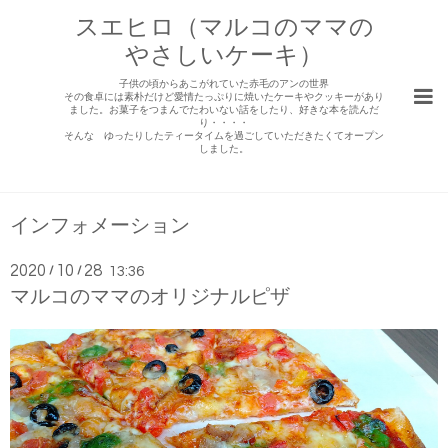
スエヒロ（マルコのママの
やさしいケーキ）
子供の頃からあこがれていた赤毛のアンの世界
その食卓には素朴だけど愛情たっぷりに焼いたケーキやクッキーがあり
ました。お菓子をつまんでたわいない話をしたり、好きな本を読んだ
り・・・・
そんな ゆったりしたティータイムを過ごしていただきたくてオープン
しました。
インフォメーション
2020
10
28
/
/
13:36
マルコのママのオリジナルピザ