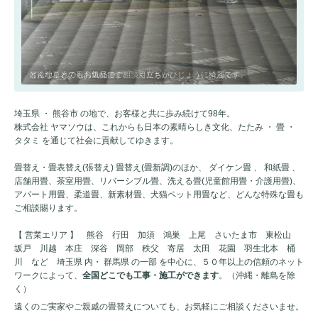
どんなことでもお気軽にご相談ください。
備後地草表の最高級品です。 目立ちがひじょうに綺麗です。
埼玉県 ・ 熊谷市 の地で、お客様と共に歩み続けて98年。
株式会社 ヤマソウは、これからも日本の素晴らしき文化、たたみ ・ 畳 ・
タタミ を通じて社会に貢献してゆきます。
畳替え・畳表替え(張替え) 畳替え(畳新調)のほか、 ダイケン畳 、 和紙畳 、
店舗用畳、茶室用畳、リバーシブル畳、洗える畳(児童館用畳・介護用畳)、
アパート用畳、柔道畳、新素材畳、犬猫ペット用畳など、どんな特殊な畳も
ご相談賜ります。
【 営業エリア 】 熊谷 行田 加須 鴻巣 上尾 さいたま市 東松山
坂戸 川越 本庄 深谷 岡部 秩父 寄居 太田 花園 羽生北本 桶
川 など 埼玉県 内・ 群馬県 の一部 を中心に、５０年以上の信頼のネット
ワークによって、
全国どこでも工事・施工ができます
。（沖縄・離島を除
く）
遠くのご実家やご親戚の畳替えについても、お気軽にご相談くださいませ。