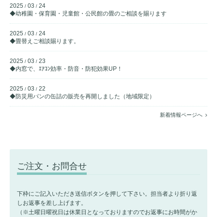
2025
03
24
/
/
◆幼稚園・保育園・児童館・公民館の畳のご相談を賜ります
2025
03
24
/
/
◆畳替えご相談賜ります。
2025
03
23
/
/
◆内窓で、ｴｱｺﾝ効率・防音・防犯効果UP！
2025
03
22
/
/
◆防災用パンの缶詰の販売を再開しました（地域限定）
新着情報ページへ
ご注文・お問合せ
下枠にご記入いただき送信ボタンを押して下さい。担当者より折り返
しお返事を差し上げます。
（※土曜日曜祝日は休業日となっておりますのでお返事にお時間がか