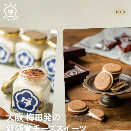
大阪 梅田発の
新感覚
チーズスイーツ