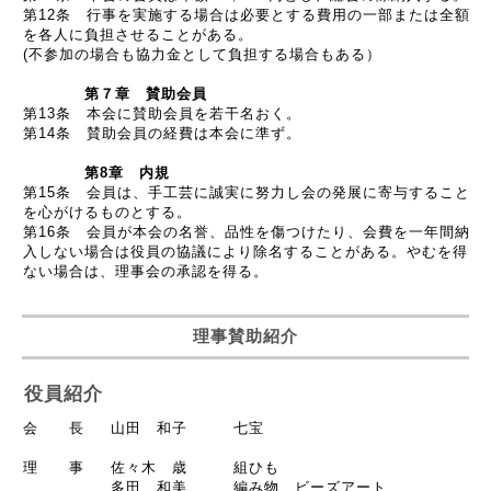
第12条 行事を実施する場合は必要とする費用の一部または全額
を各人に
負担させることがある。
(不参加の場合も協力金として負担する場合もある）
第７章 賛助会員
第13条 本会に賛助会員を若干名おく。
第14条 賛助会員の経費は本会に準ず。
第8章 内規
第15条 会員は、手工芸に誠実に努力し会の発展に寄与すること
を心がけるものとする。
第16条 会員が本会の名誉、品性を傷つけたり、会費を一年間納
入しない場合は
役員の
協議により除名することがある。
やむを得
ない場合は、理事会の承認を得る。
理事賛助紹介
役員紹介
会 長 山田 和子 七宝
理 事 佐々木 歳 組ひも
多田 和美 編み物、ビーズアート