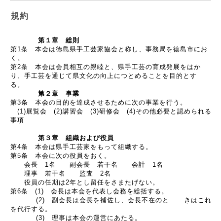
規約
第１章 総則
第1条 本会は徳島県手工芸家協会と称し、事務局を徳島市にお
く。
第2条 本会は会員相互の親睦と、県手工芸の育成発展をはか
り、手工芸を通じて
県文化の向上につとめることを目的とす
る。
第２章 事業
第3条 本会の目的を達成させるために次の事業を行う。
(1)展覧会 (2)講習会 (3)研修会 (4)その他
必要と認められる
事項
第３章 組織および役員
第4条 本会は県手工芸家をもって組織する。
第5条 本会に次の役員をおく。
会長 1名 副会長 若干名 会計 1名
理事 若干名 監査 2名
役員の任期は2年とし留任をさまたげない。
第6条 (1) 会長は本会を代表し会務を総括する。
(2) 副会長は会長を補佐し、会長不在のと きはこれ
を代行する。
(3) 理事は本会の運営にあたる。