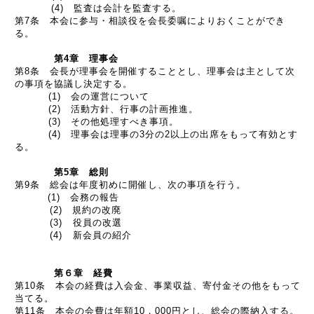
(4) 監査は会計を監査する。
第7条 本会に参与・相談役を会長委嘱によりおくことができ
る。
第4章 理事会
第8条 会長が理事会を開催することとし、理事会は主として次
の事項を協議し決定する。
(1) 会の運営について
(2) 活動方針、行事の計画推進。
(3) その他処理すべき事項。
(4) 理事会は理事の3分の2以上の出席をもって有効とす
る。
第5章 総則
第9条 総会は年度初めに開催し、次の事項を行う。
(1) 会務の報告
(2) 規約の改廃
(3) 役員の改選
(4) 新会員の紹介
第６章 経費
第10条 本会の経費は入会金、事業収益、寄付金その他をもって
当てる。
第11条 本会の会費は年額10，000円とし、総会の際納入する。