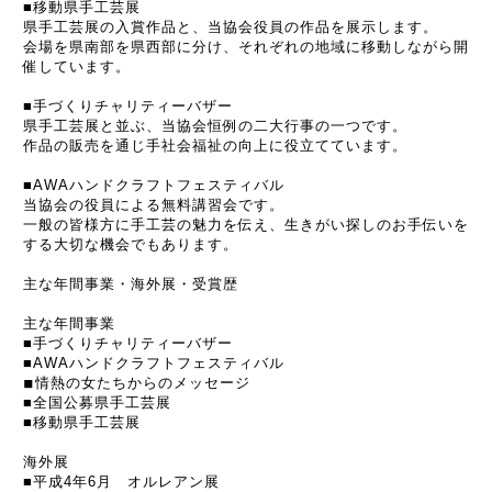
■移動県手工芸展
県手工芸展の入賞作品と、当協会役員の作品を展示します。
会場を県南部を県西部に分け、それぞれの地域に移動しながら開
催しています。
■手づくりチャリティーバザー
県手工芸展と並ぶ、当協会恒例の二大行事の一つです。
作品の販売を通じ手社会福祉の向上に役立てています。
■AWAハンドクラフトフェスティバル
当協会の役員による無料講習会です。
一般の皆様方に手工芸の魅力を伝え、生きがい探しのお手伝いを
する大切な機会でもあります。
主な年間事業・海外展・受賞歴
主な年間事業
■手づくりチャリティーバザー
■AWAハンドクラフトフェスティバル
◾︎情熱の女たちからのメッセージ
■全国公募県手工芸展
■移動県手工芸展
海外展
■平成4年6月 オルレアン展