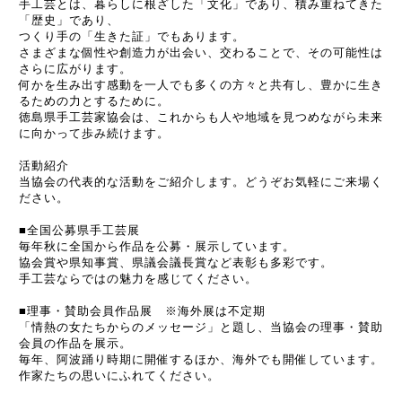
手工芸とは、暮らしに根ざした「文化」であり、積み重ねてきた
「歴史」であり、
つくり手の「生きた証」でもあります。
さまざまな個性や創造力が出会い、交わることで、その可能性は
さらに広がります。
何かを生み出す感動を一人でも多くの方々と共有し、豊かに生き
るための力とするために。
徳島県手工芸家協会は、これからも人や地域を見つめながら未来
に向かって歩み続けます。
活動紹介
当協会の代表的な活動をご紹介します。どうぞお気軽にご来場く
ださい。
■全国公募県手工芸展
毎年秋に全国から作品を公募・展示しています。
協会賞や県知事賞、県議会議長賞など表彰も多彩です。
手工芸ならではの魅力を感じてください。
■理事・賛助会員作品展
※海外展は不定期
「情熱の女たちからのメッセージ」と題し、当協会の理事・賛助
会員の作品を展示。
毎年、阿波踊り時期に開催するほか、海外でも開催しています。
作家たちの思いにふれてください。