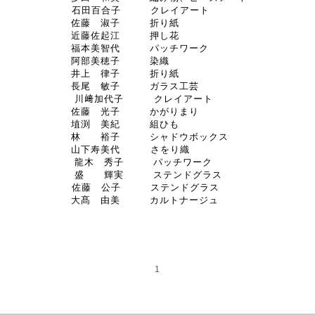
石田百合子 クレイアート
佐藤 淑子 折り紙
近藤佐起江 押し花
福本美智代 パッチワーク
阿部美穂子 染織
井上 律子 折り紙
長尾 敏子 ガラス工芸
川﨑加代子 クレイアート
佐藤 光子 かがりまり
埴渕 美紀 組ひも
林 裕子 シャドウボックス
山下寿美代 さをり織
龍木 秀子 パッチワーク
盛 輝実 ステンドグラス
佐藤 公子 ステンドグラス
大髙 由美 カルトナージュ
1