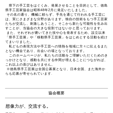
県下の手工芸をはぐくみ、発展させることを目的として、徳島
県手工芸家協会は昭和48年2月に発足いたしました。
その名の通り、機械に頼らず、手先を通じて行われる手工芸に
は、実にさまざまな分野があります。独自の技術をもつ手工芸家
たちが交流し、刺激しあうこと。そこから新たな可能性を生み出
すことが、当協会の大きな役割ではないかと思っております。
また、それぞれが磨いてきた技や心を発表するため、設立以来
「県手工芸展」や「移動県手工芸展」をはじめとする活動を続け
てまいりました。
私どもの表現方法や手工芸への情熱を地域に方々に伝えるまた
とない機会であり、出会いの場となっております。
このホームページが、私たちの活動をご理解いただくためのき
っかけとなり、感動を共にする仲間が増えることにつながれば、
これ以上の喜びはありません。
※徳島県手工芸展は全国公募展となり、日本全国、また海外か
らも応募が寄せられています.
協会概要
想像力が、交流する。