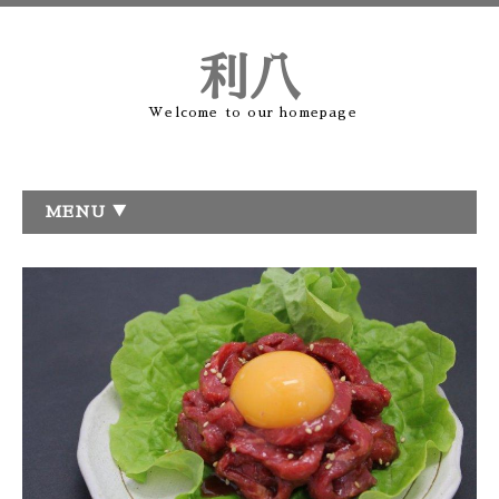
利八
Welcome to our homepage
MENU ▼