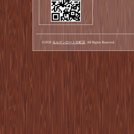
©2026
モルゲンロート古町店
. All Rights Reserved.