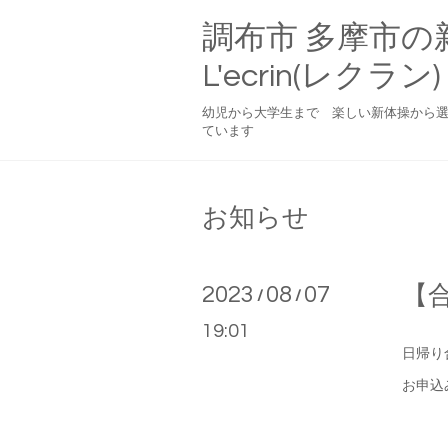
調布市 多摩市の
L'ecrin(レクラン)
幼児から大学生まで 楽しい新体操から
ています
お知らせ
2023
08
07
【
/
/
19:01
日帰り
お申込