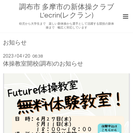
調布市 多摩市の新体操クラブ
L'ecrin(レクラン)
幼児から大学生まで 楽しい新体操から選手として活躍する競技の新体
操まで 幅広く対応しています
お知らせ
2023
04
20
/
/
06:38
体操教室開校(調布)のお知らせ