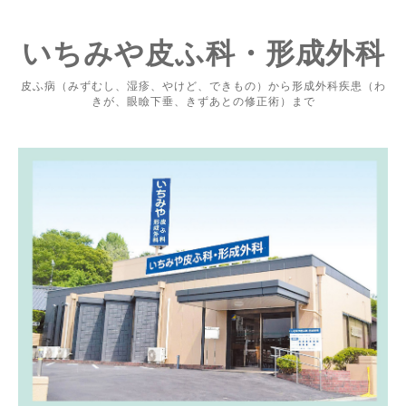
いちみや皮ふ科・形成外科
皮ふ病（みずむし、湿疹、やけど、できもの）から形成外科疾患（わ
きが、眼瞼下垂、きずあとの修正術）まで