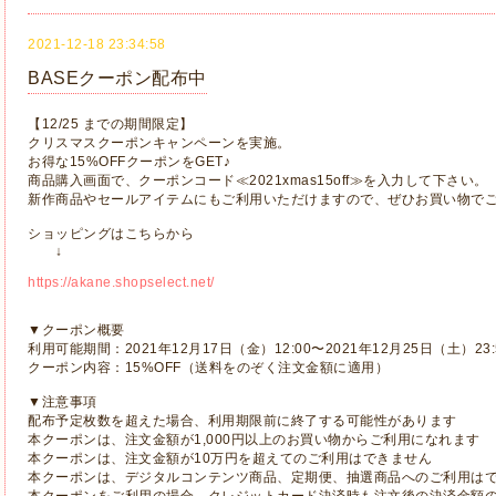
2021-12-18 23:34:58
BASEクーポン配布中
【12/25 までの期間限定】
クリスマスクーポンキャンペーンを実施。
お得な15%OFFクーポンをGET♪
商品購入画面で、クーポンコード≪2021xmas15off≫を入力して下さい。
新作商品やセールアイテムにもご利用いただけますので、ぜひお買い物で
ショッピングはこちらから
↓
https://akane.shopselect.net/
▼クーポン概要
利用可能期間：2021年12月17日（金）12:00〜2021年12月25日（土）23:
クーポン内容：15%OFF（送料をのぞく注文金額に適用）
▼注意事項
配布予定枚数を超えた場合、利用期限前に終了する可能性があります
本クーポンは、注文金額が1,000円以上のお買い物からご利用になれます
本クーポンは、注文金額が10万円を超えてのご利用はできません
本クーポンは、デジタルコンテンツ商品、定期便、抽選商品へのご利用は