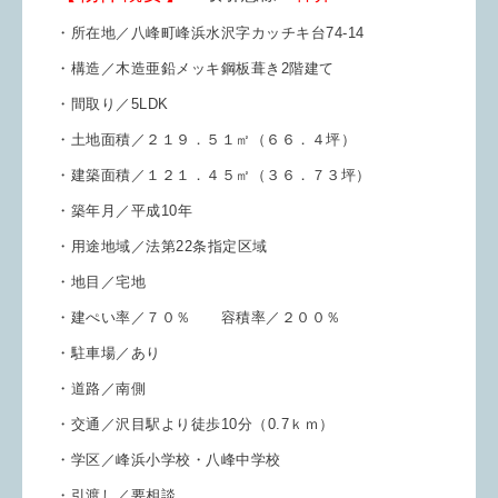
・所在地／八峰町峰浜水沢字カッチキ台74-14
・構造／木造亜鉛メッキ鋼板葺き2階建て
・間取り／5LDK
・土地面積／２１９．５１㎡（６６．４坪）
・建築面積／１２１．４５㎡（３６．７３坪）
・築年月／平成10年
・用途地域／法第22条指定区域
・地目／宅地
・建ぺい率／７０％ 容積率／２００％
・駐車場／あり
・道路／南側
・交通／沢目駅より徒歩10分（0.7ｋｍ）
・学区／峰浜小学校・八峰中学校
・引渡し／要相談