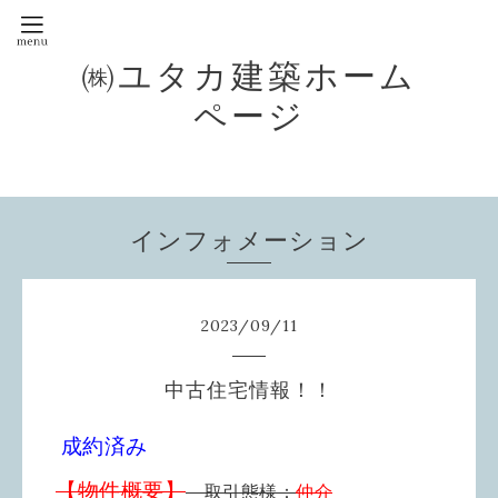
㈱ユタカ建築ホーム
ページ
インフォメーション
2023
/
09
/
11
中古住宅情報！！
成約済み
【物件概要】
取引態様：
仲介