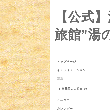
【公式】
旅館”湯
トップページ
インフォメーション
写真
当旅館のご紹介（9）
メニュー
カレンダー