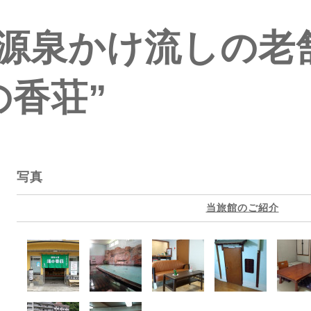
源泉かけ流しの老
の香荘”
写真
当旅館のご紹介