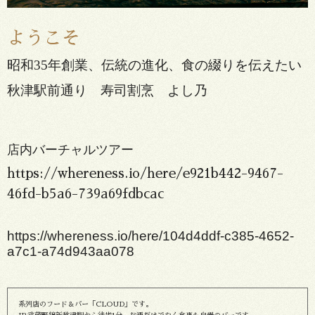
ようこそ
昭和35年創業、伝統の進化、食の綴りを伝えたい
秋津駅前通り 寿司割烹 よし乃
店内バーチャルツアー
https://whereness.io/here/e921b442-9467-
46fd-b5a6-739a69fdbcac
https://whereness.io/here/104d4ddf-c385-4652-
a7c1-a74d943aa078
系列店のフード＆バー「CLOUD」です。