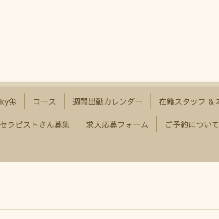
ky🦋
コース
週間出勤カレンダー
在籍スタッフ &
セラピストさん募集
求人応募フォーム
ご予約につい