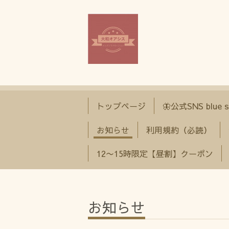
トップページ
🦋公式SNS blue s
お知らせ
利用規約（必読）
12〜15時限定【昼割】クーポン
お知らせ