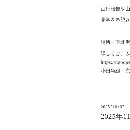
山行報告や
見学を希望
場所：下北
詳しくは、
https://r.goo
小田急線・京
2025
/
10
/
02
2025年