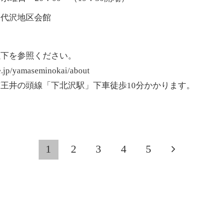
沢代沢地区会館
以下を参照ください。
pe.jp/yamaseminokai/about
王井の頭線「下北沢駅」下車徒歩10分かかります。
1
2
3
4
5