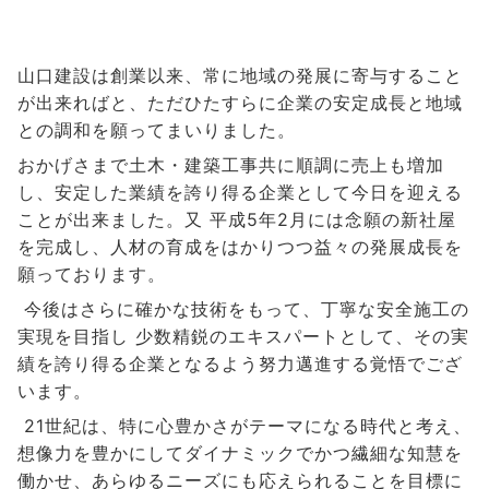
山口建設は創業以来、常に地域の発展に寄与すること
が出来ればと、ただひたすらに企業の安定成長と地域
との調和を願ってまいりました。
おかげさまで土木・建築工事共に順調に売上も増加
し、安定した業績を誇り得る企業として今日を迎える
ことが出来ました。又 平成5年2月には念願の新社屋
を完成し、人材の育成をはかりつつ益々の発展成長を
願っております。
今後はさらに確かな技術をもって、丁寧な安全施工の
実現を目指し 少数精鋭のエキスパートとして、その実
績を誇り得る企業となるよう努力邁進する覚悟でござ
います。
21世紀は、特に心豊かさがテーマになる時代と考え、
想像力を豊かにしてダイナミックでかつ繊細な知慧を
働かせ、あらゆるニーズにも応えられることを目標に