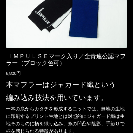
ＩＭＰＵＬＳＥマーク入り／全青連公認マフ
ラー（ブロック色可）
8,800円
本マフラーはジャカード織という
編み込み技法を用いています。
一本の糸からカタチを形成するニットでは、無地の生地
に印刷するプリント生地とは対照的に
ジャガード織は生
地そのものに柄を織り込み、
糸の凹凸や陰影、手触りで
柄を感じられる特徴があります。