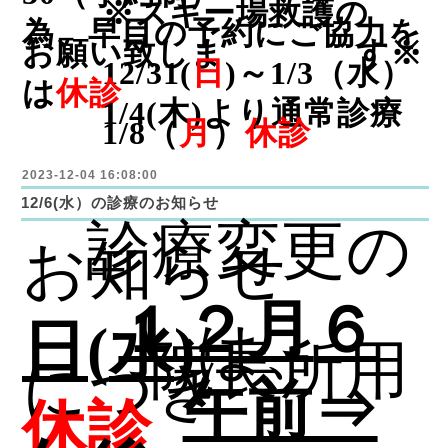
※スキー場救護の
為、早目の予約にご協力を
お願い致しま
す※
12/31(
日
)
～
1/3
（水）
は
休診
1/4(
木
)
より通常診療
1/8
（
月
）
休診
2023-12-04 16:08:00
12/6(水）の診療のお知らせ
診療変更の
お知らせ
１２月
６
日
(
水
)
は、
院長所用
につき
午前⇒
休診