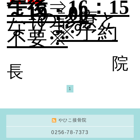
午後
⇒
16
：
15
～
19
：
00
の診療と
なります
※予約
不要※
院
長
1
やひこ接骨院
0256-78-7373