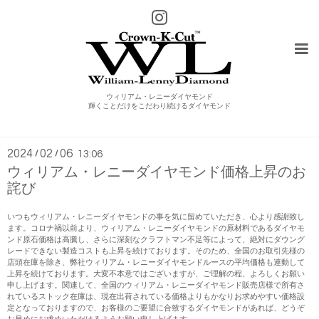
ウィリアム・レニーダイヤモンド
輝くことだけをこだわり続けるダイヤモンド
最新情報
2024
02
06
/
/
13:06
ウィリアム・レニーダイヤモンド価格上昇のお
詫び
いつもウィリアム・レニーダイヤモンドの事を気に留めていただき、心より感謝致し
ます。コロナ禍以前より、ウィリアム・レニーダイヤモンドの原材料であるダイヤモ
ンド原石価格は高騰し、さらに深刻なクラフトマン不足等によって、絶対にダウング
レードできない製造コストも上昇を続けております。そのため、全国のお取引先様の
店頭在庫を除き、弊社ウィリアム・レニーダイヤモンドルースの平均価格も連動して
上昇を続けております。大変不本意ではございますが、ご理解の程、よろしくお願い
申し上げます。関連して、全国のウィリアム・レニーダイヤモンド販売店様で所有さ
れているストック在庫は、現在出荷されている価格よりもかなりお求めやすい価格設
定となっておりますので、お客様のご要望に合致するダイヤモンドがあれば、どうぞ