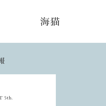
海猫
報
 5th.