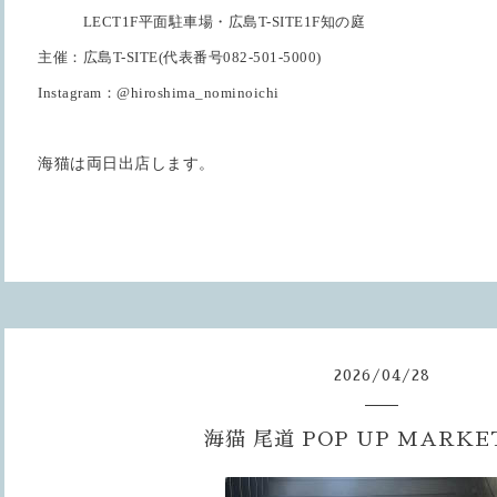
LECT1F
平面駐車場・広島
T-SITE1F
知の庭
主催：広島
T-SITE(
代表番号
082-501-5000)
Instagram
：
@hiroshima_nominoichi
海猫は両日出店します。
2026
/
04
/
28
海猫 尾道 POP UP MARKET