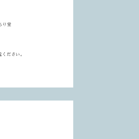
ちり堂
覧ください。
】