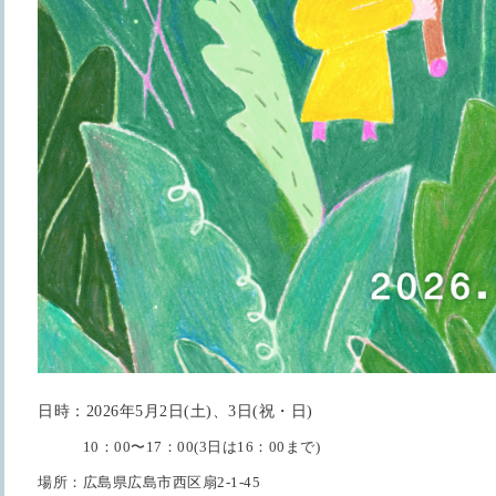
日時：
2026
年
5
月
2
日
(
土
)
、
3
日
(
祝・日
)
10
：
00
〜
17
：
00(3
日は
16
：
00
まで
)
場所：広島県広島市西区扇
2-1-45