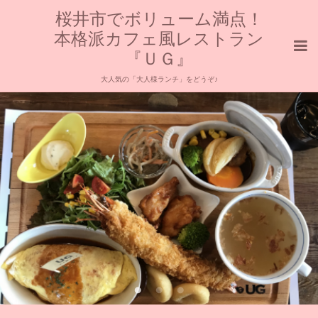
桜井市でボリューム満点！
本格派カフェ風レストラン
『ＵＧ』
大人気の「大人様ランチ」をどうぞ♪