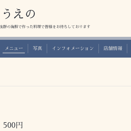
 うえの
抜群の海鮮で作った料理で皆様をお待ちしております
メニュー
写真
インフォメーション
店舗情報
500円