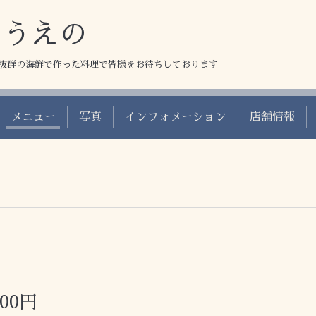
 うえの
抜群の海鮮で作った料理で皆様をお待ちしております
メニュー
写真
インフォメーション
店舗情報
00円