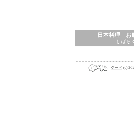
日本料理 お
しばら
グーペ
(c) 20