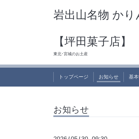
岩出山名物 かり
【坪田菓子店】
東北･宮城のお土産
トップページ
お知らせ
基本
お知らせ
2026
05
30 09:30
/
/