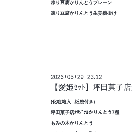
凍り豆腐かりんとうプレーン
凍り豆腐かりんとう生姜糖掛け
2026
05
29 23:12
/
/
【愛姫ｾｯﾄ】坪田菓子
(化粧箱入 紙袋付き)
坪田菓子店ｵﾘｼﾞﾅﾙかりんとう7種
もみの木かりんとう