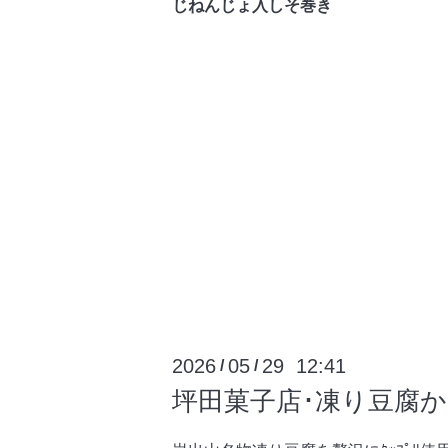
じねんじょ入しそ巻き
2026
05
29 12:41
/
/
坪田菓子店･凍り豆腐かりん