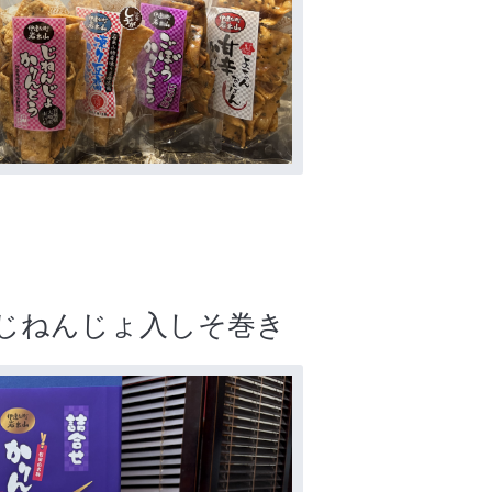
･じねんじょ入しそ巻き