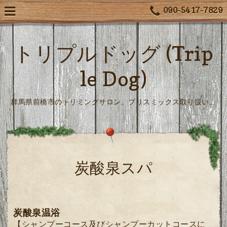
090-5417-7829
トリプルドッグ (Trip
le Dog)
群馬県前橋市のトリミングサロン。ブリスミックス取り扱い。
炭酸泉スパ
炭酸泉温浴
【シャンプーコース及びシャンプーカットコースに