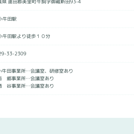
城県 遠田郡美里町牛飼字御蔵新田93-4
R小牛田駅
R小牛田駅より徒歩１０分
29-33-2309
小牛田事業所…会議室、研修室あり
南 郷事業所…会議室あり
涌 谷事業所…会議室あり